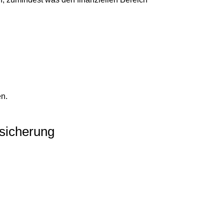
en.
bsicherung