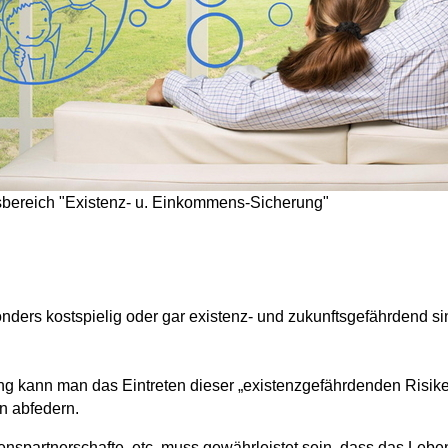
sbereich "Existenz- u. Einkommens-Sicherung"
nders kostspielig
oder gar
existenz- und zukunftsgefährdend
si
ng
kann man das Eintreten dieser
„existenzgefährdenden Risik
n abfedern.
benspartnerschafte
, etc. muss
gewährleistet
sein, dass
das Lebe