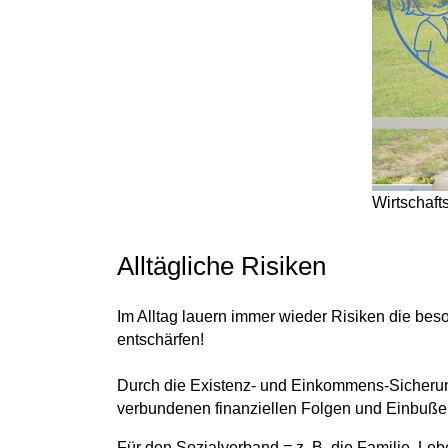
Wirtschaft
Alltägliche Risiken
Im Alltag lauern immer wieder
Risiken
die
beso
entschärfen!
Durch die
Existenz- und Einkommens-Sicheru
verbundenen finanziellen Folgen und Einbuße
Für den
Sozialverband = z. B. die Familie, Le