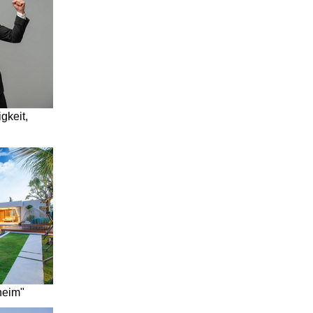
gkeit,
heim"