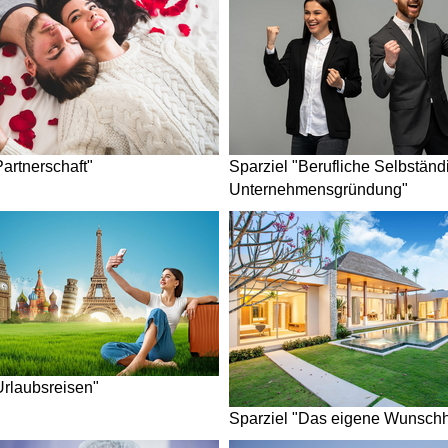
Partnerschaft"
Sparziel "Berufliche Selbständi
Unternehmensgründung"
Urlaubsreisen"
Sparziel "Das eigene Wunsch