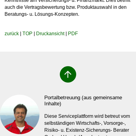
Kenntnisse am Versicherungs- u. Finanzmarkt. Dies betrifft
auch die Vertragsbewertung bzw. Produktauswahl in den
Beratungs- u. Lösungs-Konzepten.
zurück
|
TOP
|
Druckansicht
|
PDF
arrow_upward
Portalbetreuung (aus gemeinsame
Inhalte)
Diese Serviceplattform wird betreut vom
selbständigen Wirtschafts-, Vorsorge-,
Risiko- u. Existenz-Sicherungs- Berater