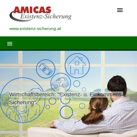
menu
www.existenz-sicherung.at
menu
Wirtschaftsbereich: "Existenz- u. Einkommens-
Sicherung"