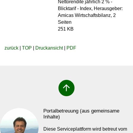
Nettorendite jährlich 2 % -
Blicktarif - Index, Herausgeber:
Amicas Wirtschaftsbilanz, 2
Seiten
251 KB
zurück
|
TOP
|
Druckansicht
|
PDF
arrow_upward
Portalbetreuung (aus gemeinsame
Inhalte)
Diese Serviceplattform wird betreut vom