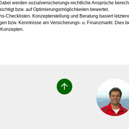
 Dabei werden sozialversicherungs-rechtliche Ansprüche berec
sichtigt bzw. auf Optimierungsmöglichkeiten bewertet.
chs-Checklisten. Konzepterstellung und Beratung basiert letzt
en bzw. Kenntnisse am Versicherungs- u. Finanzmarkt. Dies bet
-Konzepten.
arrow_upward