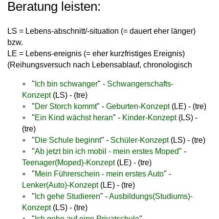
Beratung leisten:
LS = Lebens-abschnitt/-situation (= dauert eher länger)
bzw.
LE = Lebens-ereignis (= eher kurzfristiges Ereignis)
(Reihungsversuch nach Lebensablauf, chronologisch
"
Ich bin schwanger
" -
Schwangerschafts-
Konzept
(LS) - (tre)
"
Der Storch kommt
" -
Geburten-Konzept
(LE) - (tre)
"
Ein Kind wächst heran
" -
Kinder-Konzept
(LS) -
(tre)
"
Die Schule beginnt
" -
Schüler-Konzept
(LS) - (tre)
"
Ab jetzt bin ich mobil - mein erstes Moped
" -
Teenager(Moped)-Konzept
(LE) - (tre)
"
Mein Führerschein - mein erstes Auto
" -
Lenker(Auto)-Konzept
(LE) - (tre)
"
Ich gehe Studieren
" -
Ausbildungs(Studiums)-
Konzept
(LS) - (tre)
"
Ich gehe auf eine Privatschule
" -