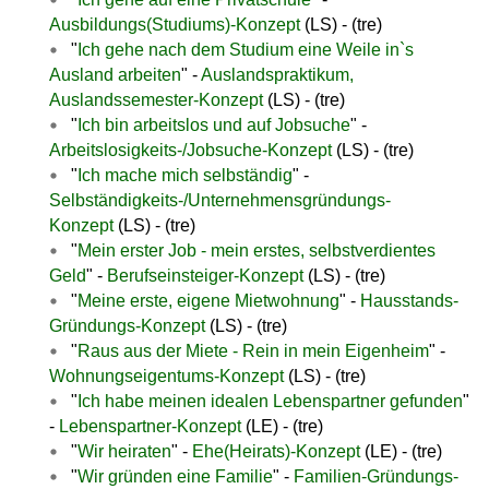
Ausbildungs(Studiums)-Konzept
(LS) - (tre)
"
Ich gehe nach dem Studium eine Weile in`s
Ausland arbeiten
" -
Auslandspraktikum,
Auslandssemester-Konzept
(LS) - (tre)
"
Ich bin arbeitslos und auf Jobsuche
" -
Arbeitslosigkeits-/Jobsuche-Konzept
(LS) - (tre)
"
Ich mache mich selbständig
" -
Selbständigkeits-/Unternehmensgründungs-
Konzept
(LS) - (tre)
"
Mein erster Job - mein erstes, selbstverdientes
Geld
" -
Berufseinsteiger-Konzept
(LS) - (tre)
"
Meine erste, eigene Mietwohnung
" -
Hausstands-
Gründungs-Konzept
(LS) - (tre)
"
Raus aus der Miete - Rein in mein Eigenheim
" -
Wohnungseigentums-Konzept
(LS) - (tre)
"
Ich habe meinen idealen Lebenspartner gefunden
"
-
Lebenspartner-Konzept
(LE) - (tre)
"
Wir heiraten
" -
Ehe(Heirats)-Konzept
(LE) - (tre)
"
Wir gründen eine Familie
" -
Familien-Gründungs-