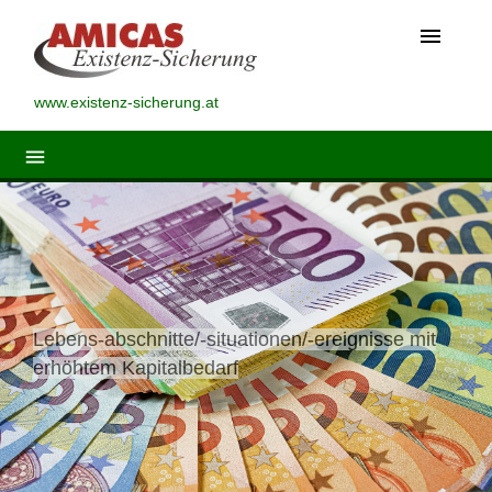
menu
www.existenz-sicherung.at
menu
Lebens-abschnitte/-situationen/-ereignisse mit
erhöhtem Kapitalbedarf