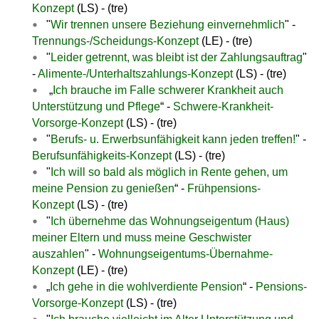
Konzept
(LS) - (tre)
"
Wir trennen unsere Beziehung einvernehmlich
" -
Trennungs-/Scheidungs-Konzept
(LE) - (tre)
"
Leider getrennt, was bleibt ist der Zahlungsauftrag
"
-
Alimente-/Unterhaltszahlungs-Konzept
(LS) - (tre)
„
Ich brauche im Falle schwerer Krankheit auch
Unterstützung und Pflege
“ -
Schwere-Krankheit-
Vorsorge-Konzept
(LS) - (tre)
"
Berufs- u. Erwerbsunfähigkeit kann jeden treffen!
" -
Berufsunfähigkeits-Konzept
(LS) - (tre)
"
Ich
will so bald als möglich in Rente gehen, um
meine Pension zu genießen
“ -
Frühpensions-
Konzept
(LS) - (tre)
"
Ich übernehme das Wohnungseigentum (Haus)
meiner Eltern und muss meine Geschwister
auszahlen
" -
Wohnungseigentums-Übernahme-
Konzept
(LE) - (tre)
„
Ich gehe in die wohlverdiente Pension
“ -
Pensions-
Vorsorge-Konzept
(LS) - (tre)