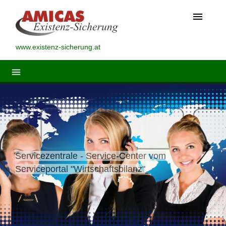
menu
www.existenz-sicherung.at
menu
Servicezentrale - Service-Center vom
Serviceportal "Wirtschaftsbilanz"