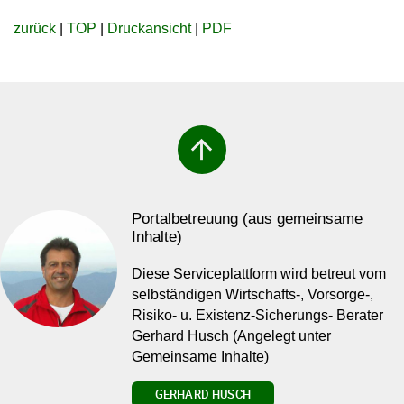
zurück
|
TOP
|
Druckansicht
|
PDF
arrow_upward
Portalbetreuung (aus gemeinsame
Inhalte)
Diese Serviceplattform wird betreut vom
selbständigen Wirtschafts-, Vorsorge-,
Risiko- u. Existenz-Sicherungs- Berater
Gerhard Husch (Angelegt unter
Gemeinsame Inhalte)
GERHARD HUSCH