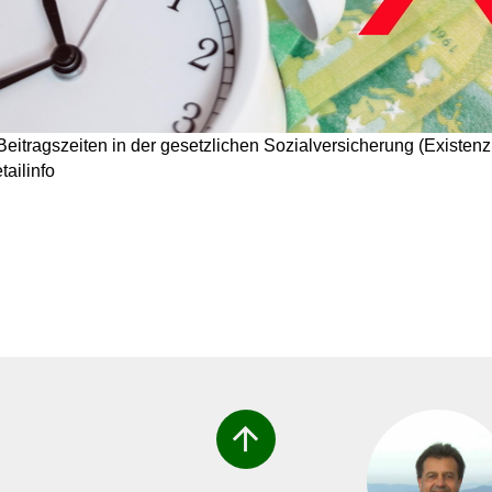
eitragszeiten in der gesetzlichen Sozialversicherung (Existenz
tailinfo
arrow_upward