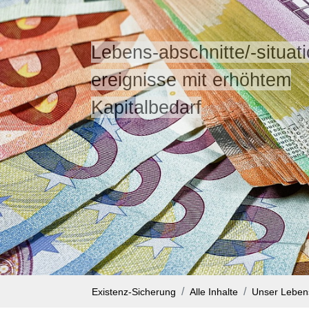
Lebens-abschnitte/-situat
ereignisse mit erhöhtem
Kapitalbedarf
Existenz-Sicherung
Alle Inhalte
Unser Lebe