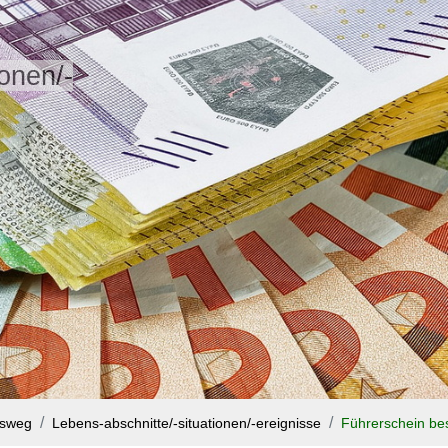
ionen/-
nsweg
Lebens-abschnitte/-situationen/-ereignisse
Führerschein be