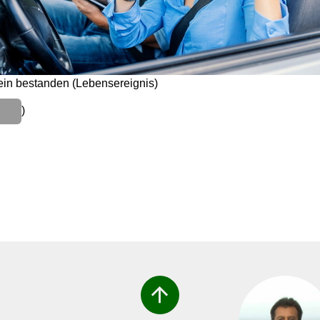
ein bestanden (Lebensereignis)
)
arrow_upward