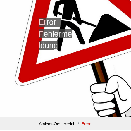
Error -
Fehlerme
ldung
Amicas-Oesterreich
Error