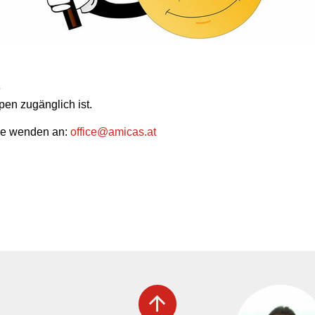
e
pen zugänglich ist.
rne wenden an:
office
@
amicas.at
arrow_upward